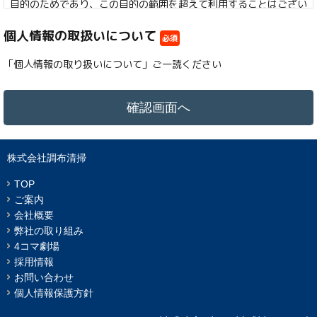
目的のためであり、この目的の範囲を超えて利用することはござい
ません。
個人情報の取扱いについて
必須
１．組織の名称
「個人情報の取り扱いについて」ご一読ください
組織の名称：株式会社調布清掃
2．個人情報を関する管理者の氏名、所属及び連絡先
管理者名：個人情報保護管理者 個人情報保護管理者名
役職名：株式会社調布清掃 代表取締役 梶原良介
連絡先：電話042-485-1166 メールアドレス：clean@chofu-
株式会社調布清掃
seiso.co.jp
TOP
3．個人情報の利用目的
ご案内
・当社は、法令により認められる場合を除き各号の利用目的の範囲
会社概要
内で個人情報を取扱わせて頂くものとします。
弊社の取り組み
① お問合せによる個人情報の利用目的
4コマ劇場
a) お問合せにお答えするため
採用情報
② 当社の採用応募による個人情報の利用目的
お問い合わせ
ｂ）採用業務で使用するため
個人情報保護方針
4．個人情報の第三者提供